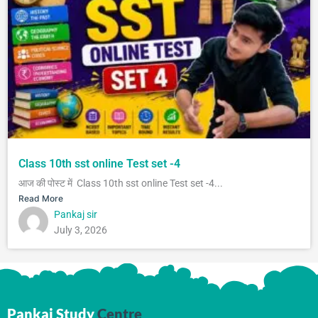
Class 10th sst online Test set -4
आज की पोस्ट में Class 10th sst online Test set -4...
Read More
Pankaj sir
July 3, 2026
Pankaj Study
Centre