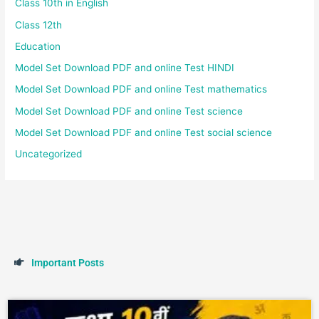
Class 10th in English
Class 12th
Education
Model Set Download PDF and online Test HINDI
Model Set Download PDF and online Test mathematics
Model Set Download PDF and online Test science
Model Set Download PDF and online Test social science
Uncategorized
I
m
p
o
r
t
a
n
t
P
o
s
t
s