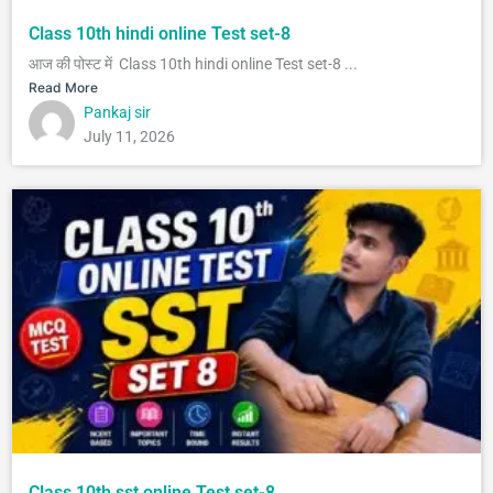
Class 10th hindi online Test set-8
आज की पोस्ट में Class 10th hindi online Test set-8 ...
Read More
Pankaj sir
July 11, 2026
Class 10th sst online Test set-8