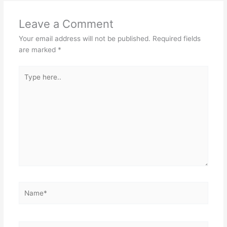
b
A
Leave a Comment
o
p
Your email address will not be published.
Required fields
o
p
are marked
*
k
Type
here..
Name*
Email*