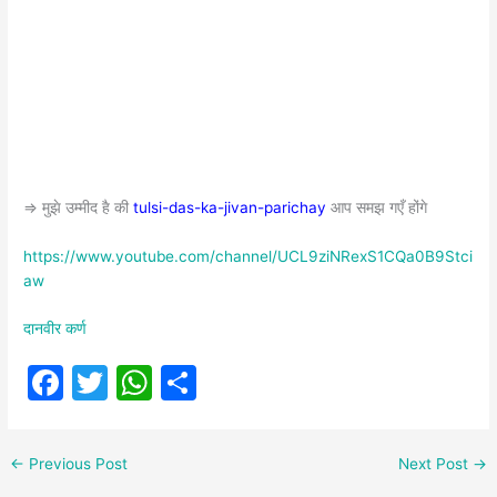
⇒ मुझे उम्मीद है की
tulsi-das-ka-jivan-parichay
आप समझ गएँ होंगे
https://www.youtube.com/channel/UCL9ziNRexS1CQa0B9Stci
aw
दानवीर कर्ण
F
T
W
S
a
w
h
h
c
itt
at
ar
←
Previous Post
Next Post
→
e
er
s
e