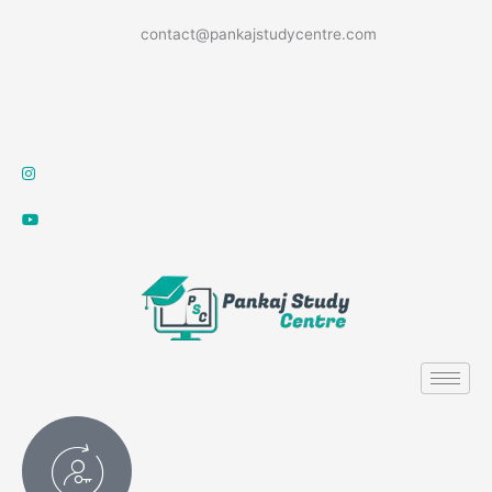
Skip
contact@pankajstudycentre.com
to
content