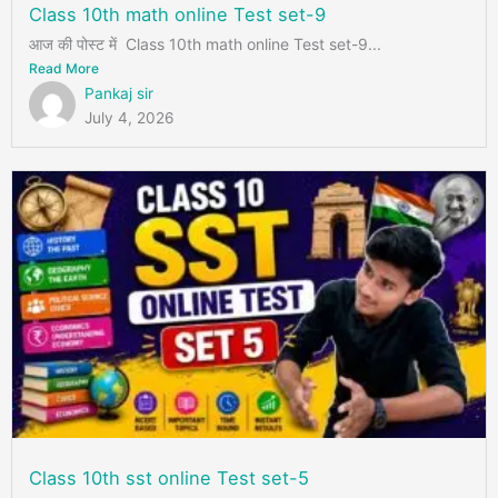
Class 10th math online Test set-9
आज की पोस्ट में Class 10th math online Test set-9...
Read More
Pankaj sir
July 4, 2026
Class 10th sst online Test set-5