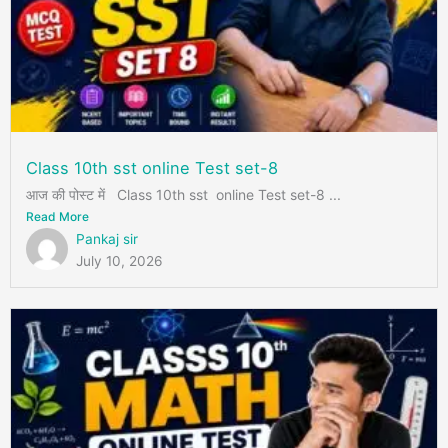
Class 10th sst online Test set-8
आज की पोस्ट में Class 10th sst online Test set-8 ...
Read More
Pankaj sir
July 10, 2026