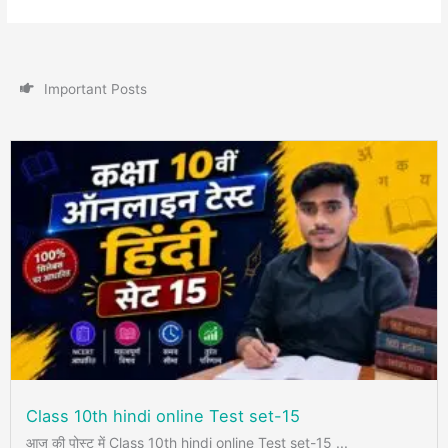
I
m
p
o
r
t
a
n
t
P
o
s
t
s
Class 10th hindi online Test set-15
आज की पोस्ट में Class 10th hindi online Test set-15 ...