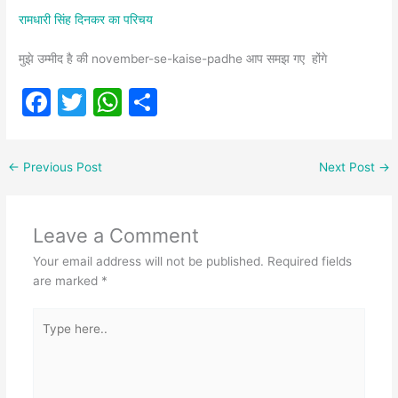
रामधारी सिंह दिनकर का परिचय
मुझे उम्मीद है की november-se-kaise-padhe आप समझ गए होंगे
F
T
W
S
a
w
h
h
c
itt
at
ar
←
Previous Post
Next Post
→
e
er
s
e
b
A
Leave a Comment
o
p
Your email address will not be published.
Required fields
o
p
are marked
*
k
Type
here..