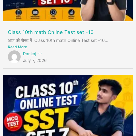
Class 10th math Online Test set -10
आज की पोस्ट में Class 10th math Online Test set -10...
Read More
Pankaj sir
July 7, 2026