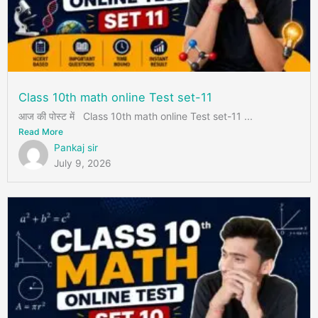
Class 10th math online Test set-11
आज की पोस्ट में Class 10th math online Test set-11 ...
Read More
Pankaj sir
July 9, 2026