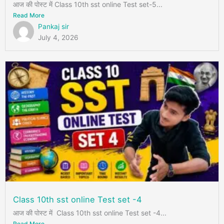
आज की पोस्ट में Class 10th sst online Test set-5...
Read More
Pankaj sir
July 4, 2026
Class 10th sst online Test set -4
आज की पोस्ट में Class 10th sst online Test set -4...
Read More