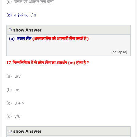
(c) उत्तल एवं अवतल लेंस दोनों
(d) वाईफोकल लेंस
show Answer
(a) उत्तल लेंस
(अवतल लेंस को अपसारी लेंस कहतें है )
[collapse]
17. निम्नलिखित में से कौन लेंस का आवर्धन (m) होता है ?
(a) u/v
(b)
uv
(c)
u
+
v
(d) v/u
show Answer