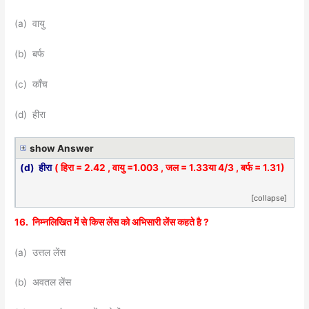
(a) वायु
(b) बर्फ
(c) काँच
(d) हीरा
show Answer
(d) हीरा
( हिरा = 2.42 , वायु =1.003 , जल = 1.33या 4/3 , बर्फ = 1.31)
[collapse]
16. निम्नलिखित में से किस लेंस को अभिसारी लेंस कहते है ?
(a) उत्तल लेंस
(b) अवतल लेंस