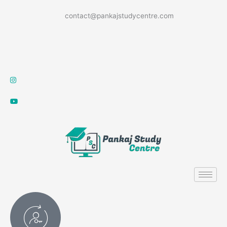
Skip
contact@pankajstudycentre.com
to
content